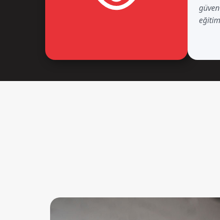
güven 
eğiti