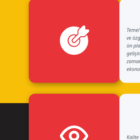
Temel 
ve özg
ön pla
gelişi
zamanl
ekono
Kalite