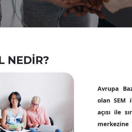
L NEDİR?
Avrupa Baz
olan SEM il
açısı ile s
merkezine b