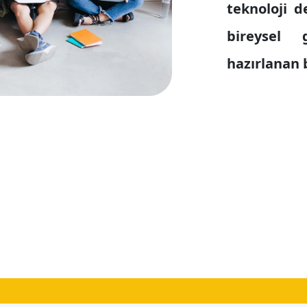
teknoloji d
bireysel 
hazırlanan b